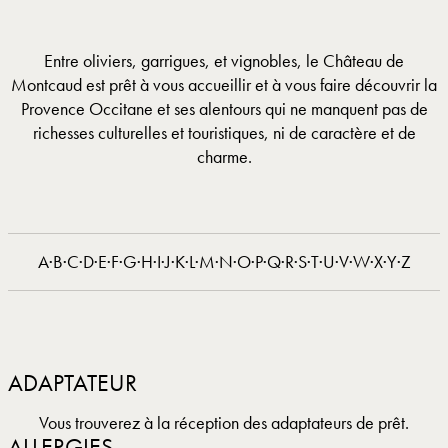
Entre oliviers, garrigues, et vignobles, le Château de
Montcaud est prêt à vous accueillir et à vous faire découvrir la
Provence Occitane et ses alentours qui ne manquent pas de
richesses culturelles et touristiques, ni de caractère et de
charme.
A
·
B
·
C
·
D
·
E
·
F
·
G
·
H
·
I
·
J
·
K
·
L
·
M
·
N
·
O
·
P
·
Q
·
R
·
S
·
T
·
U
·
V
·
W
·
X
·
Y
·
Z
ADAPTATEUR
Vous trouverez à la réception des adaptateurs de prêt.
ALLERGIES