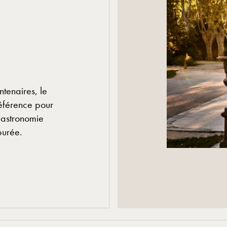
tenaires, le
éférence pour
gastronomie
purée.