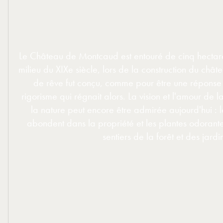
Le Château de Montcaud est entouré de cinq hectare
milieu du XIXe siècle, lors de la construction du chât
de rêve fut conçu, comme pour être une réponse 
rigorisme qui régnait alors. La vision et l'amour de l
la nature peut encore être admirée aujourd'hui : 
abondent dans la propriété et les plantes odorante
sentiers de la forêt et des jardi
DÉCOUVRIR
DÉCOUVRIR