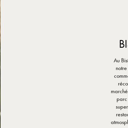
B
Au Bis
notre
comme
réco
marché,
parc 
super
resta
atmosph