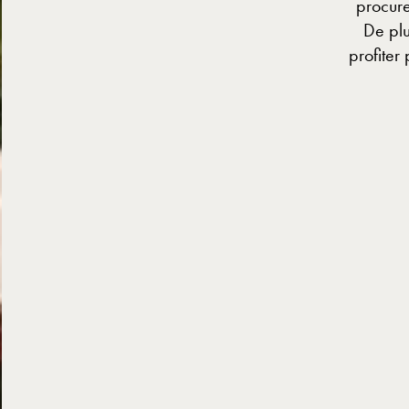
procure
De plu
profiter
RÉS
RÉS
ME
ME