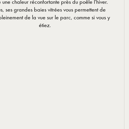
 une chaleur réconfortante près du poêle l'hiver.
s, ses grandes baies vitrées vous permettent de
 pleinement de la vue sur le parc, comme si vous y
étiez.
ERVER UNE TABLE
EN SAVOIR PLUS
ERVER UNE TABLE
EN SAVOIR PLUS
NU DU MARCHÉ
MENU DU CHEF
NU DU MARCHÉ
MENU DU CHEF