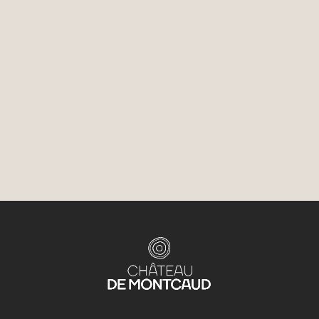
choisissent de revenir. Et on les comprend.
Si vous pensez à un séjour ce printemps, le moment est
bien choisi pour anticiper. Les beaux week-ends de mai
ont la même discrétion que les asperges : ils ne
s'attardent pas !
Nous sommes là, le Château est prêt. Il ne manque plus
que vous.
Réservations et renseignements sur notre site ou auprès
de notre équipe.