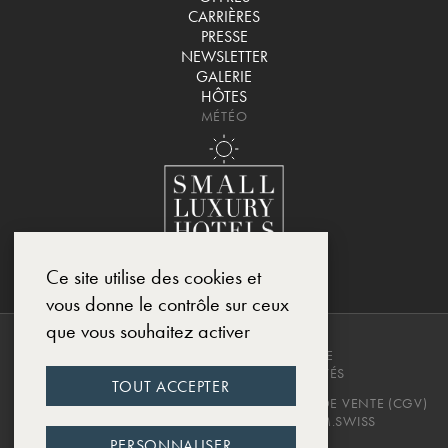
CARRIÈRES
PRESSE
NEWSLETTER
GALERIE
HÔTES
MÉTÉO
Ce site utilise des cookies et
vous donne le contrôle sur ceux
que vous souhaitez activer
COPYRIGHT © 2025, CHÂTEAU DE
MONTCAUD. TOUS DROITS RÉSERVÉS
TOUT ACCEPTER
POLITIQUE DE CONFIDENTIALITÉ
CONDITIONS DE VENTE (CGV)
MENTIONS LÉGALES
DESIGNED BY EWM.SWISS
PERSONNALISER