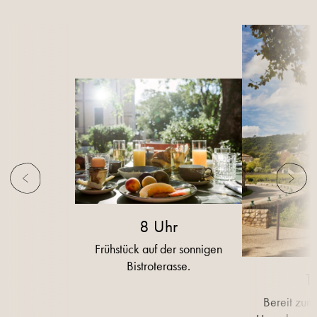
8 Uhr
Frühstück auf der sonnigen
Bistroterasse.
1
Bereit zum