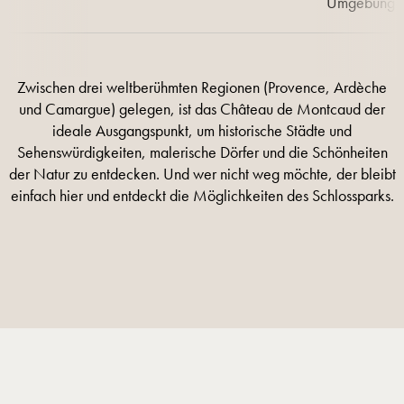
Umgebung a
Zwischen drei weltberühmten Regionen (Provence, Ardèche
und Camargue) gelegen, ist das Château de Montcaud der
ideale Ausgangspunkt, um historische Städte und
Sehenswürdigkeiten, malerische Dörfer und die Schönheiten
der Natur zu entdecken. Und wer nicht weg möchte, der bleibt
einfach hier und entdeckt die Möglichkeiten des Schlossparks.
MEHR INFORMATIONEN
MEHR INFORMATIONEN