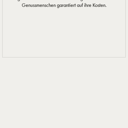
Genussmenschen garantiert auf ihre Kosten.
0033 4 66 33 20 15
MEHR INFORMATIONEN
MEHR INFORMATIONEN