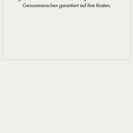
Genussmenschen garantiert auf ihre Kosten.
0033 4 66 33 20 15
MEHR INFORMATIONEN
MEHR INFORMATIONEN