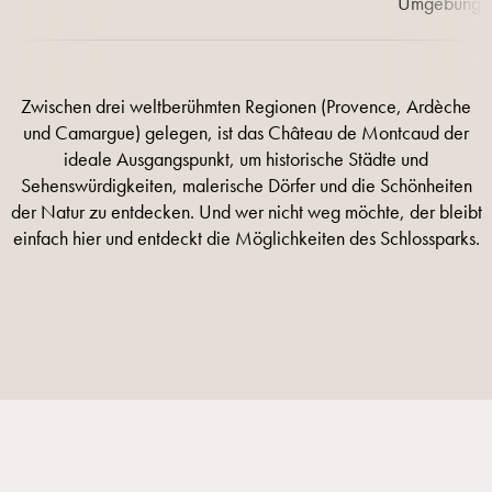
Umgebung a
Zwischen drei weltberühmten Regionen (Provence, Ardèche
und Camargue) gelegen, ist das Château de Montcaud der
ideale Ausgangspunkt, um historische Städte und
Sehenswürdigkeiten, malerische Dörfer und die Schönheiten
der Natur zu entdecken. Und wer nicht weg möchte, der bleibt
einfach hier und entdeckt die Möglichkeiten des Schlossparks.
MEHR INFORMATIONEN
MEHR INFORMATIONEN