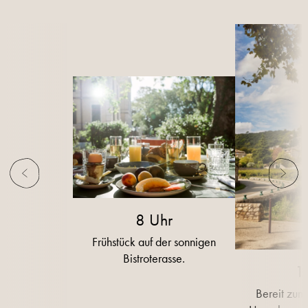
8 Uhr
Frühstück auf der sonnigen
Bistroterasse.
1
Bereit zum