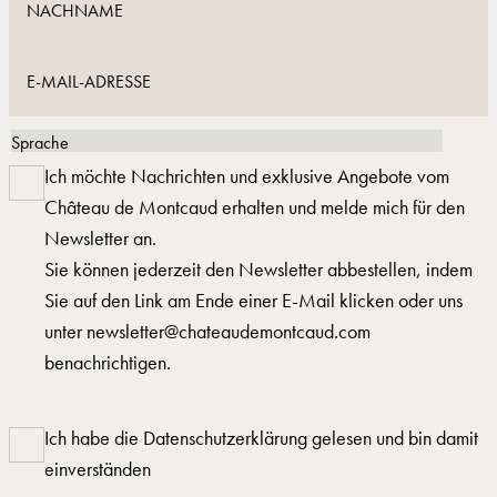
Informationen und
versuchen Sie es erneut.
Wenn das Problem weiterhin
besteht, wenden Sie sich
Ich möchte Nachrichten und exklusive Angebote vom
bitte direkt an uns.
Château de Montcaud erhalten und melde mich für den
Newsletter an.
Sie können jederzeit den Newsletter abbestellen, indem
Sie auf den Link am Ende einer E-Mail klicken oder uns
unter newsletter@chateaudemontcaud.com
benachrichtigen.
Ich habe die Datenschutzerklärung gelesen und bin damit
einverständen