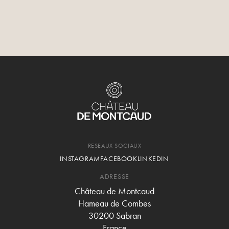
Les plus belles routes de Provence vous attendent au Château
de Montcaud.
RESEAUX SOCIAUX
INSTAGRAM
FACEBOOK
LINKEDIN
ADRESSE
Château de Montcaud
Hameau de Combes
30200 Sabran
France