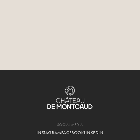
pflegen, kann die Natur im Frühling voll und ganz
erwachen – und uns ihre Energie und Lebensfreude
zurückgeben.“
Jetzt müssen Sie nur noch vorbeikommen, einen
Spaziergang machen, am Teich entlangschlendern und
die Rosenbeete bewundern.
Der Park erwartet Sie. Wir auch.
SOCIAL MEDIA
INSTAGRAM
FACEBOOK
LINKEDIN