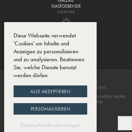
GALERIE
GASTGEBENDE
WEATHER
Diese Webseite verwendet
'Cookies' um Inhalte und
Anzeigen zu personalisieren
und zu analysieren. Bestimmen
Sie, welche Dienste benutzt
werden dürfen
COPYRIGHT © 2025, CHÂTEAU DE
MONTCAUD. ALLE RECHTE VORBEHALTEN
ALLE AKZEPTIEREN
DATENSCHUTZERKLÄRUNG
GESCHÄFTSBEDINGUNGEN (AGB)
IMPRESSUM
DESIGNED BY EWM.SWISS
PERSONALISIEREN
Datenschutzbestimmungen