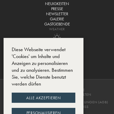
NEUIGKEITEN
PRESSE
NEWSLETTER
GALERIE
GASTGEBENDE
WEATHER
Diese Webseite verwendet
'Cookies' um Inhalte und
Anzeigen zu personalisieren
und zu analysieren. Bestimmen
Sie, welche Dienste benutzt
werden dürfen
COPYRIGHT © 2025, CHÂTEAU DE
MONTCAUD. ALLE RECHTE VORBEHALTEN
ALLE AKZEPTIEREN
DATENSCHUTZERKLÄRUNG
GESCHÄFTSBEDINGUNGEN (AGB)
IMPRESSUM
DESIGNED BY EWM.SWISS
PERSONALISIEREN