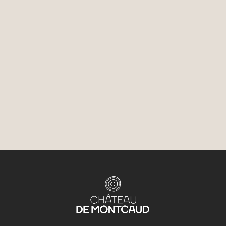
diese Anforderungen auf natürliche Weise mit seinem
fünf Hektar grossen Park, seinen lichtdurchfluteten
Arbeitsräumen und einem engagierten Team, das jedes
Projekt mit Präzision und Diskretion unterstützt.
Für Anfragen oder zur Planung Ihres individuellen
Seminars steht Ihnen das Event-Team unter der
folgenden E-Mail-Adresse jederzeit zur Verfügung:
events@chateaudemontcaud.com
Entdecken Sie unsere Angebote für Ihre
Firmenveranstaltungen
.