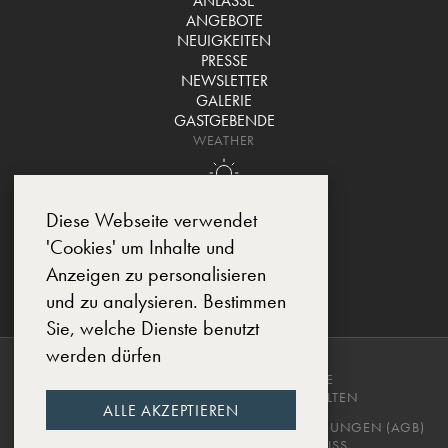
ANLÄSSE
ANGEBOTE
NEUIGKEITEN
PRESSE
NEWSLETTER
GALERIE
GASTGEBENDE
WEATHER
Diese Webseite verwendet
'Cookies' um Inhalte und
Anzeigen zu personalisieren
und zu analysieren. Bestimmen
Sie, welche Dienste benutzt
werden dürfen
COPYRIGHT © 2025, CHÂTEAU DE
MONTCAUD. ALLE RECHTE VORBEHALTEN
ALLE AKZEPTIEREN
DATENSCHUTZERKLÄRUNG
GESCHÄFTSBEDINGUNGEN (AGB)
IMPRESSUM
DESIGNED BY EWM.SWISS