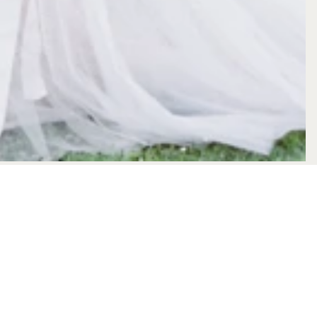
röhliches Willkommens-Barbecue auf dem Rasen, eine