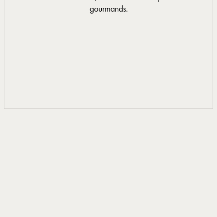
gourmands.
0033 4 66 33 20 15
EN SAVOIR PLUS
EN SAVOIR PLUS