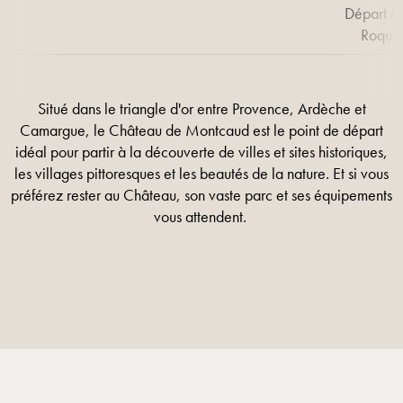
Départ à 
Roque
Situé dans le triangle d'or entre Provence, Ardèche et
Camargue, le Château de Montcaud est le point de départ
idéal pour partir à la découverte de villes et sites historiques,
les villages pittoresques et les beautés de la nature. Et si vous
préférez rester au Château, son vaste parc et ses équipements
vous attendent.
EN SAVOIR PLUS
EN SAVOIR PLUS