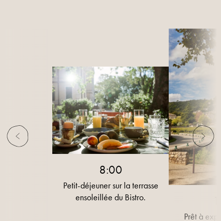
8:00
Petit-déjeuner sur la terrasse
ensoleillée du Bistro.
1
Prêt à expl