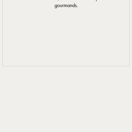
gourmands.
0033 4 66 33 20 15
EN SAVOIR PLUS
EN SAVOIR PLUS