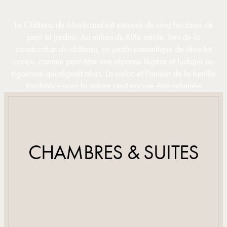
Le Château de Montcaud est entouré de cinq hectares de
parc et jardins. Au milieu du XIXe siècle, lors de la
construction du château, un jardin romantique de rêve fut
conçu, comme pour être une réponse légère et ludique au
rigorisme qui régnait alors. La vision et l'amour de la famille
fondatrice pour la nature peut encore être admirée
aujourd'hui : les arbres centenaires abondent dans la
propriété et les plantes odorantes poussent le long des
sentiers de la forêt et des jardins.
CHAMBRES & SUITES
DÉCOUVRIR
DÉCOUVRIR