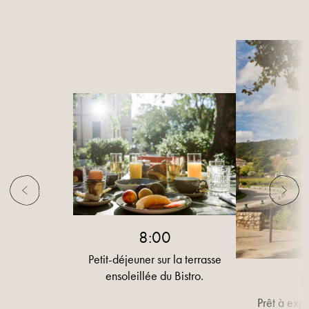
8:00
Petit-déjeuner sur la terrasse
ensoleillée du Bistro.
1
Prêt à expl