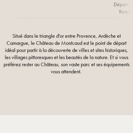
Départ à 
Roque
Situé dans le triangle d'or entre Provence, Ardèche et
Camargue, le Château de Montcaud est le point de départ
idéal pour partir à la découverte de villes et sites historiques,
les villages pittoresques et les beautés de la nature. Et si vous
préférez rester au Château, son vaste parc et ses équipements
vous attendent.
EN SAVOIR PLUS
EN SAVOIR PLUS