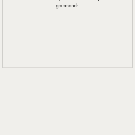
gourmands.
0033 4 66 33 20 15
EN SAVOIR PLUS
EN SAVOIR PLUS