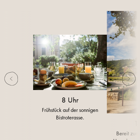
8 Uhr
Frühstück auf der sonnigen
Bistroterasse.
1
Bereit zum