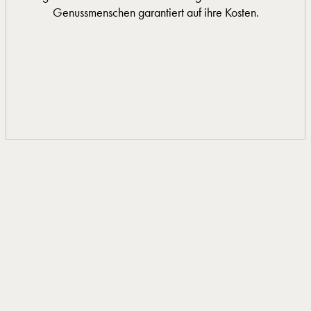
Genussmenschen garantiert auf ihre Kosten.
0033 4 66 33 20 15
MEHR INFORMATIONEN
MEHR INFORMATIONEN