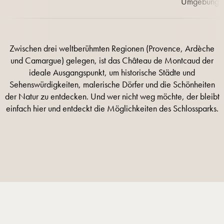
Umgebung a
Zwischen drei weltberühmten Regionen (Provence, Ardèche
und Camargue) gelegen, ist das Château de Montcaud der
ideale Ausgangspunkt, um historische Städte und
Sehenswürdigkeiten, malerische Dörfer und die Schönheiten
der Natur zu entdecken. Und wer nicht weg möchte, der bleibt
einfach hier und entdeckt die Möglichkeiten des Schlossparks.
MEHR INFORMATIONEN
MEHR INFORMATIONEN